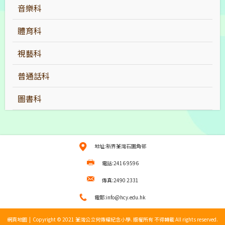
音樂科
體育科
視藝科
普通話科
圖書科
地址:新界荃灣石圍角邨
電話:2416 9596
傳真:2490 2331
電郵:info@hcy.edu.hk
網頁地圖
| Copyright © 2021 荃灣公立何傳耀紀念小學. 版權所有 不得轉載 All rights reserved.