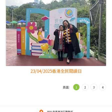
23/04/2025
香港全民閱讀日
頁面:
1
2
3
4
地址:新界荃灣石圍角邨