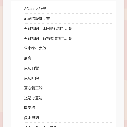
AClass大行動
心意咭設計比賽
有品校園「正向語句創作比賽」
有品校園「品格強項填色比賽」
何小摘星之旅
周會
風紀日營
風紀訓練
荃心義工隊
送贈心意咭
開學禮
飲水思源