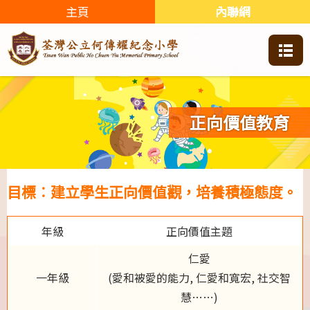
主頁
內聯網
正向價值教育
目標︰建立學生正向價值觀，培養積極態度。
年級
正向價值主題
仁愛
一年級
(愛和被愛的能力, 仁愛和寬宏, 社交智
慧……)