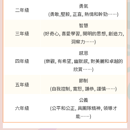
勇氣
二年級
(勇敢,堅毅, 正直, 熱情和幹勁……)
智慧
三年級
(好奇心, 喜愛學習, 開明的思想, 創造力,
洞察力……)
感恩
四年級
(樂觀, 有希望, 幽默感, 對美麗和卓越的
欣賞……)
節制
五年級
(自我控制, 寛恕, 謙恭, 謹慎……)
公義
六年級
(公平和公正, 具團隊精神, 領導才
能……)